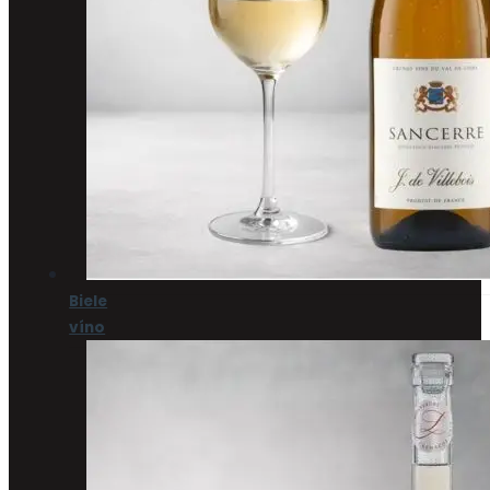
Biele
víno