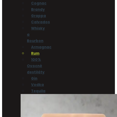
Cognac
Brandy
Grappa
Calvados
Whisky
a
Bourbon
Armagnac
Rum
100%
Ovocné
destiláty
Gin
Vodka
Tequila