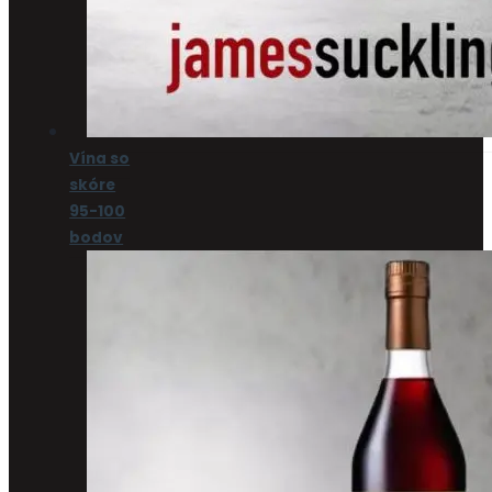
Vína so
skóre
95-100
bodov