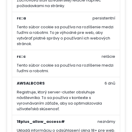
Zachováva stav užívateľskej relácie naprieč
požiadavkami na stránky.
rc::a
persistentní
Tento súbor cookie sa používa na rozlíšenie medzi
ľuďmi a robotmi. To je výhodné pre web, aby
vytvárať platné správy o používaní ich webových
stránok.
rc::c
relácie
Tento súbor cookie sa používa na rozlíšenie medzi
ľuďmi a robotmi.
AWSALBCORS
6 dnů
Registruje, ktorý server-cluster obsluhuje
návštevníka. To sa používa v kontexte s
vyrovnávaním záťaže, aby sa optimalizovala
užívateľská skúsenosť.
18plus_allow_access#
neznámy
Ukladá informáciu o odsúhlasení okna 18+ pre web.