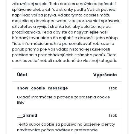
zákazníckej sekcie.
Tieto cookies umožnia prispôsobiť
správanie alebo vzhľad stránky podľa Vašich potrieb,
napríklad voľba jazyka.
Vďaka týmto cookies môžu
majitelia aj developeri webu viac porozumieť správaniu
užívateľov a vyvijať stránku tak, aby bola čo najviac
prozákaznícka. Teda aby ste čo najrýchlejšie našli
hľadaný tovar alebo čo najľahšie dokončili jeho nákup.
Tieto informácie umožnia personalizovať zobrazenie
ponúk priamo pre Vás vďaka historickej skúsenosti
prehliadania predchádzajúcich stránok a ponúk.
Tieto
cookies zatiaľ neboli roztriedené do vlastnej kategórie.
Účel
Vypršanie
show_cookie_message
1 rok
Ukladá informácie o potrebe zobrazenia cookie
lišty
__zlcmid
1 rok
Tento súbor cookie sa používa na uloženie identity
návštevníka počas návštev a preferencie