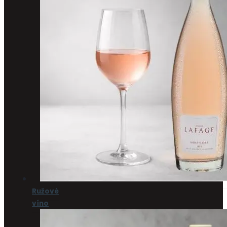
Ružové
víno