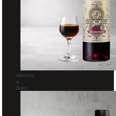
Aperitívy
a
likéry