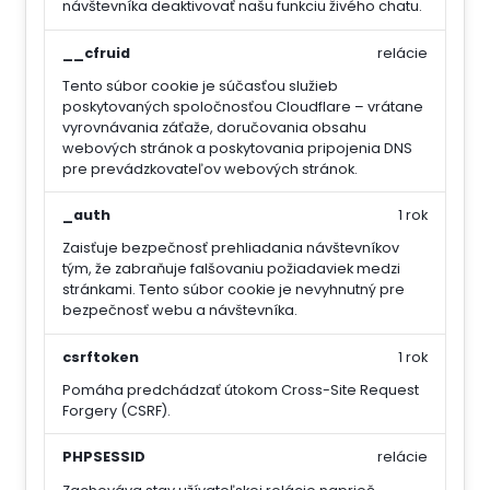
návštevníka deaktivovať našu funkciu živého chatu.
__cfruid
relácie
Tento súbor cookie je súčasťou služieb
poskytovaných spoločnosťou Cloudflare – vrátane
vyrovnávania záťaže, doručovania obsahu
webových stránok a poskytovania pripojenia DNS
pre prevádzkovateľov webových stránok.
_auth
1 rok
Zaisťuje bezpečnosť prehliadania návštevníkov
tým, že zabraňuje falšovaniu požiadaviek medzi
stránkami. Tento súbor cookie je nevyhnutný pre
bezpečnosť webu a návštevníka.
csrftoken
1 rok
Pomáha predchádzať útokom Cross-Site Request
Forgery (CSRF).
PHPSESSID
relácie