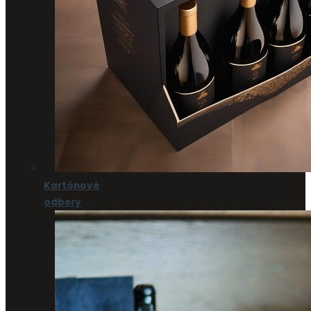
Kartónové
odbery