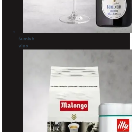
Šumivé
víno