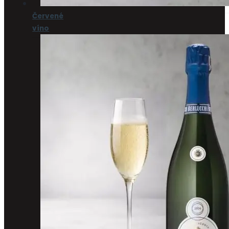
Červené
víno