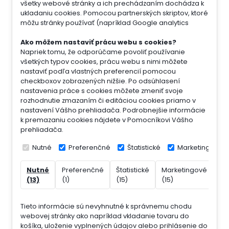
všetky webové stránky a ich prechádzaním dochádza k
ukladaniu cookies. Pomocou partnerských skriptov, ktoré
môžu stránky používať (napríklad Google analytics
Ako môžem nastaviť prácu webu s cookies?
Napriek tomu, že odporúčame povoliť používanie
všetkých typov cookies, prácu webu s nimi môžete
nastaviť podľa vlastných preferencií pomocou
checkboxov zobrazených nižšie. Po odsúhlasení
nastavenia práce s cookies môžete zmeniť svoje
rozhodnutie zmazaním či editáciou cookies priamo v
nastavení Vášho prehliadača. Podrobnejšie informácie
k premazaniu cookies nájdete v Pomocníkovi Vášho
prehliadača.
Nutné
Preferenčné
Štatistické
Marketingové
Nutné
Preferenčné
Štatistické
Marketingové
Ne
(13)
(1)
(15)
(15)
(7)
Tieto informácie sú nevyhnutné k správnemu chodu
webovej stránky ako napríklad vkladanie tovaru do
košíka, uloženie vyplnených údajov alebo prihlásenie do