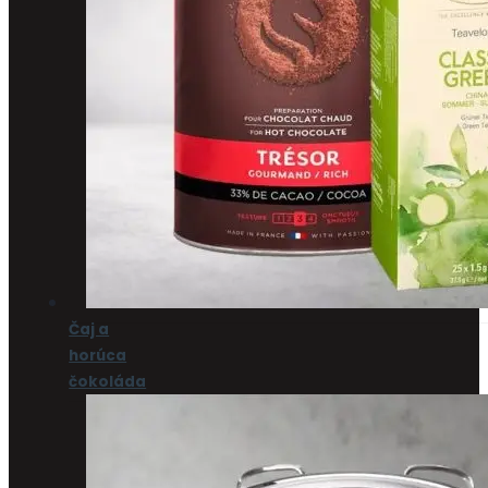
Čaj a
horúca
čokoláda