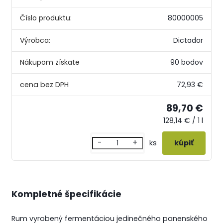
Číslo produktu:
80000005
Výrobca:
Dictador
Nákupom získate
90 bodov
72,93 €
89,70 €
128,14 € / 1 l
-
+
ks
Kompletné špecifikácie
Rum vyrobený fermentáciou jedinečného panenského